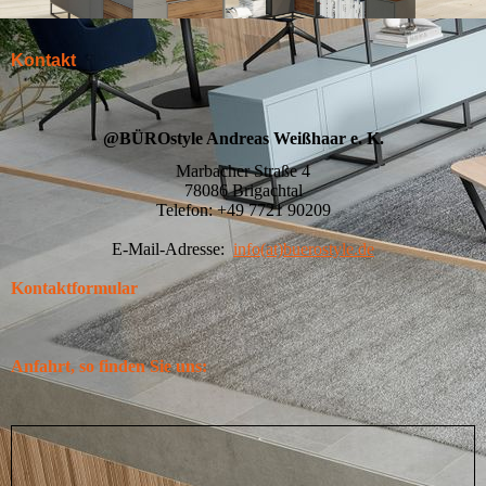
Kontakt
@BÜROstyle Andreas Weißhaar e. K.
Marbacher Straße 4
78086 Brigachtal
Telefon: +49 7721 90209
E-Mail-Adresse:
info(at)buerostyle.de
Kontaktformular
Anfahrt, so finden Sie uns: