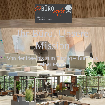
Ihr Büro. Unsere
Mission
Von der Idee bis zum Einzug – Büro aus
einer Hand